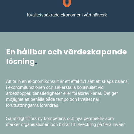
0
Kvalitetssäkrade ekonomer i vårt nätverk
En hållbar och värdeskapande
lösning
.
Att ta in en ekonomikonsult är ett effektivt sätt att skapa balans
i ekonomifunktionen och säkerställa kontinuitet vid
arbetstoppar, tjänstledigheter eller föräldravikariat. Det ger
möjlighet att behålla både tempo och kvalitet när
förutsättningarna förändras.
Samtidigt tillförs ny kompetens och nya perspektiv som
stärker organisationen och bidrar till utveckling på flera nivåer.