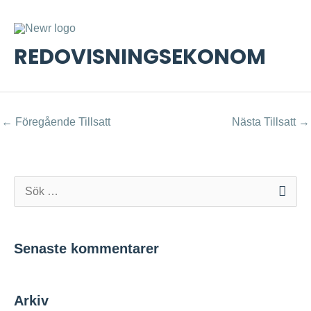
Hoppa
Inläggsnavigering
HU
till
innehåll
REDOVISNINGSEKONOM
←
Föregående Tillsatt
Nästa Tillsatt
→
S
ö
k
Senaste kommentarer
e
f
Arkiv
t